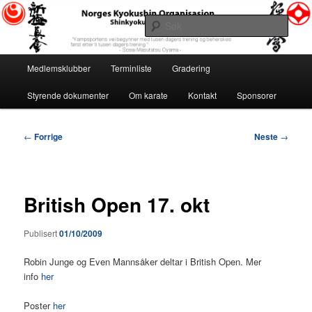
Gå
«Kampsportens vei begynner med tusen dagers trening og beherskes først
etter ti tusen dagers trening.» ~ Sosai Masutatsu Oyama ~
direkte
Søk
til
hovedinnholdet
Norges Kyokushin Organisasjon
Hovedmeny
Medlemsklubber
Terminliste
Gradering
Styrende dokumenter
Om karate
Kontakt
Sponsorer
Innleggsnavigasjon
←
Forrige
Neste
→
British Open 17. okt
Publisert
01/10/2009
Robin Junge og Even Mannsåker deltar i British Open. Mer
info
her
Poster
her