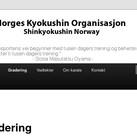
 tusen dagers trening og beherskes først etter ti tusen dagers
yama ~
shin Organisasjon
Gradering
Vedtekter
Om karate
Kontakt
dering