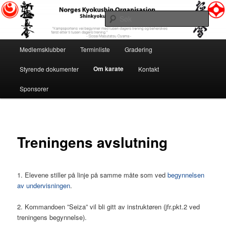
Gå
«Kampsportens vei begynner med tusen dagers trening og beherskes først
etter ti tusen dagers trening.» ~ Sosai Masutatsu Oyama ~
direkte
Søk
til
hovedinnholdet
Norges Kyokushin Organisasjon
Hovedmeny
Medlemsklubber
Terminliste
Gradering
Om karate
Styrende dokumenter
Kontakt
Sponsorer
Treningens avslutning
1. Elevene stiller på linje på samme måte som ved
begynnelsen
av undervisningen
.
2. Kommandoen ”Seiza” vil bli gitt av instruktøren (jfr.pkt.2 ved
treningens begynnelse).