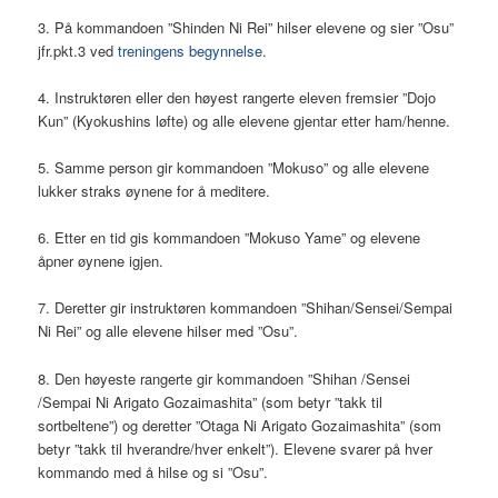
3. På kommandoen ”Shinden Ni Rei” hilser elevene og sier ”Osu”
jfr.pkt.3 ved
treningens begynnelse
.
4. Instruktøren eller den høyest rangerte eleven fremsier ”Dojo
Kun” (Kyokushins løfte) og alle elevene gjentar etter ham/henne.
5. Samme person gir kommandoen ”Mokuso” og alle elevene
lukker straks øynene for å meditere.
6. Etter en tid gis kommandoen ”Mokuso Yame” og elevene
åpner øynene igjen.
7. Deretter gir instruktøren kommandoen ”Shihan/Sensei/Sempai
Ni Rei” og alle elevene hilser med ”Osu”.
8. Den høyeste rangerte gir kommandoen ”Shihan /Sensei
/Sempai Ni Arigato Gozaimashita” (som betyr ”takk til
sortbeltene”) og deretter ”Otaga Ni Arigato Gozaimashita” (som
betyr ”takk til hverandre/hver enkelt”). Elevene svarer på hver
kommando med å hilse og si ”Osu”.