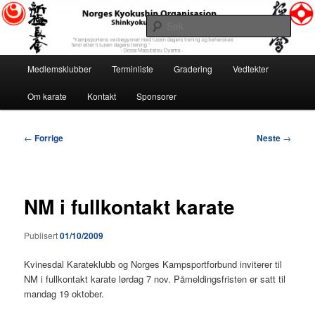
Gå
«Kampsportens vei begynner med tusen dagers trening og beherskes først
etter ti tusen dagers trening.» ~ Sosai Masutatsu Oyama ~
direkte
Søk
til
hovedinnholdet
Norges Kyokushin Organisasjon
Hovedmeny
Medlemsklubber
Terminliste
Gradering
Vedtekter
Om karate
Kontakt
Sponsorer
Innleggsnavigasjon
←
Forrige
Neste
→
NM i fullkontakt karate
Publisert
01/10/2009
Kvinesdal Karateklubb og Norges Kampsportforbund inviterer til
NM i fullkontakt karate lørdag 7 nov. Påmeldingsfristen er satt til
mandag 19 oktober.