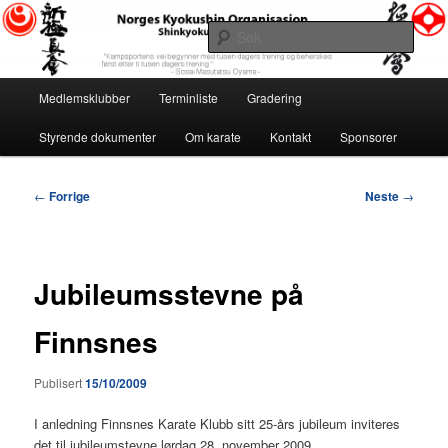
Gå
«Kampsportens vei begynner med tusen dagers trening og beherskes først
etter ti tusen dagers trening.» ~ Sosai Masutatsu Oyama ~
direkte
Søk
til
hovedinnholdet
Norges Kyokushin Organisasjon
Hovedmeny
Medlemsklubber
Terminliste
Gradering
Styrende dokumenter
Om karate
Kontakt
Sponsorer
Innleggsnavigasjon
←
Forrige
Neste
→
Jubileumsstevne på
Finnsnes
Publisert
15/10/2009
I anledning Finnsnes Karate Klubb sitt 25-års jubileum inviteres
det til jubileumstevne lørdag 28. november 2009.