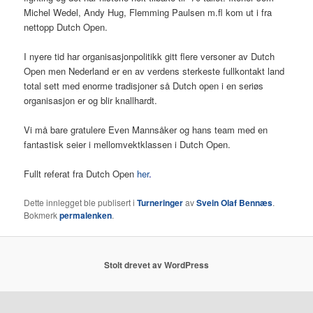
Michel Wedel, Andy Hug, Flemming Paulsen m.fl kom ut i fra
nettopp Dutch Open.
I nyere tid har organisasjonpolitikk gitt flere versoner av Dutch
Open men Nederland er en av verdens sterkeste fullkontakt land
total sett med enorme tradisjoner så Dutch open i en seriøs
organisasjon er og blir knallhardt.
Vi må bare gratulere Even Mannsåker og hans team med en
fantastisk seier i mellomvektklassen i Dutch Open.
Fullt referat fra Dutch Open
her
.
Dette innlegget ble publisert i
Turneringer
av
Svein Olaf Bennæs
.
Bokmerk
permalenken
.
Stolt drevet av WordPress