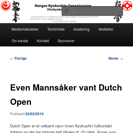
Gå
«Kampsportens vei begynner med tusen dagers trening og beherskes først
etter ti tusen dagers trening.» ~ Sosai Masutatsu Oyama ~
direkte
Søk
til
hovedinnholdet
Norges Kyokushin Organisasjon
Hovedmeny
Medlemsklubber
Terminliste
Gradering
Vedtekter
Om karate
Kontakt
Sponsorer
Innleggsnavigasjon
←
Forrige
Neste
→
Even Mannsåker vant Dutch
Open
Publisert
02/02/2010
Dutch Open er et velkjent navn innen Kyokushin fullkontakt
fighting og det har historie helt tilbake til -70 tallet. Ikoner som