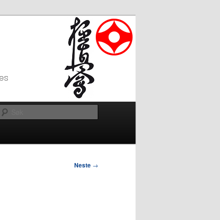
Søk
Neste
→