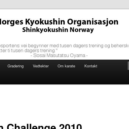
 tusen dagers trening og beherskes først etter ti tusen dagers
yama ~
shin Organisasjon
Gradering
Vedtekter
Om karate
Kontakt
n Challenge 2010