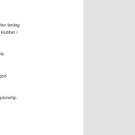
rten lørdag
 klubber i
te
 god
mpionship