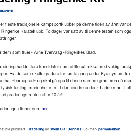
/06/2010
er fleste tradisjonelle kampsportklubber på denne tiden av året var det
i Ringerike Karateklubb. To dager var satt av til denne testen som ogs
ordringer.
er dem som fluer» Arne Tvervaag -Ringerikes Blad.
radering hadde flere kandidater som stillte på rekka med veldig forskj
inger. Fra de som skulle gradere for første gang under Kyu system fr
an har «barnegrad» og skal gå opp til denne samme grad men nå me
 fysisk testing, modenhet m.m. I den «andre enden» hadde man tilfel
å graderingsfronten etter 10 år!!
aderingen finner dere
her.
et ble publisert i
Gradering
av
Svein Olaf Bennæs
. Bokmerk
permalenken
.