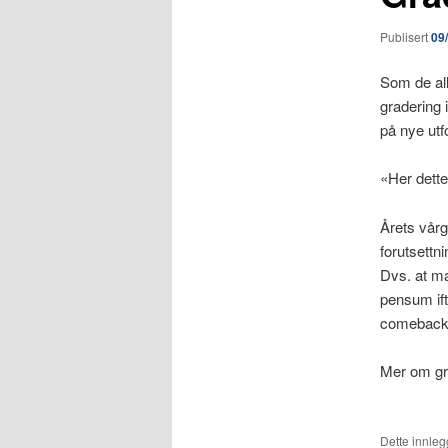
Publisert
09
Som de all
gradering 
på nye utf
«Her dett
Årets vårg
forutsettn
Dvs. at m
pensum ift
comeback p
Mer om gr
Dette innlegg