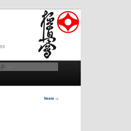
Søk
Neste
→