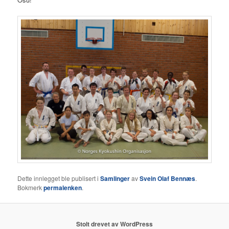
Dette innlegget ble publisert i
Samlinger
av
Svein Olaf Bennæs
.
Bokmerk
permalenken
.
Stolt drevet av WordPress