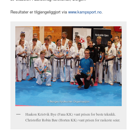
Resultater er tilgjengeliggjort via
www.kampsport.no
.
Haakon Kristvik Bye (Fana KK) vant prisen for beste teknikk.
Christoffer Robin Bøe (Horten KK) vant prisen for raskeste seier.