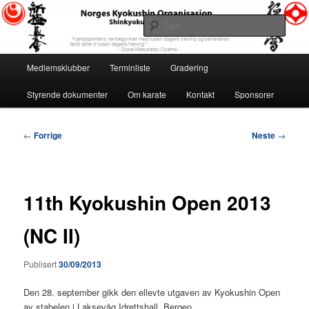
Gå
«Kampsportens vei begynner med tusen dagers trening og beherskes først
etter ti tusen dagers trening.» ~ Sosai Masutatsu Oyama ~
direkte
Søk
til
hovedinnholdet
Norges Kyokushin Organisasjon
Hovedmeny
Medlemsklubber
Terminliste
Gradering
Styrende dokumenter
Om karate
Kontakt
Sponsorer
Innleggsnavigasjon
←
Forrige
Neste
→
11th Kyokushin Open 2013
(NC II)
Publisert
30/09/2013
Den 28. september gikk den ellevte utgaven av Kyokushin Open
av stabelen i Laksevåg Idrettshall, Bergen.