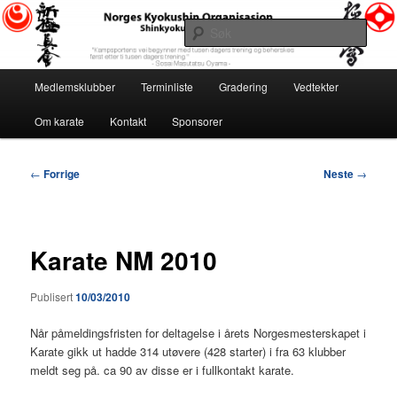
Gå
«Kampsportens vei begynner med tusen dagers trening og beherskes først
etter ti tusen dagers trening.» ~ Sosai Masutatsu Oyama ~
direkte
Søk
til
hovedinnholdet
Norges Kyokushin Organisasjon
Hovedmeny
Medlemsklubber
Terminliste
Gradering
Vedtekter
Om karate
Kontakt
Sponsorer
Innleggsnavigasjon
←
Forrige
Neste
→
Karate NM 2010
Publisert
10/03/2010
Når påmeldingsfristen for deltagelse i årets Norgesmesterskapet i
Karate gikk ut hadde 314 utøvere (428 starter) i fra 63 klubber
meldt seg på. ca 90 av disse er i fullkontakt karate.