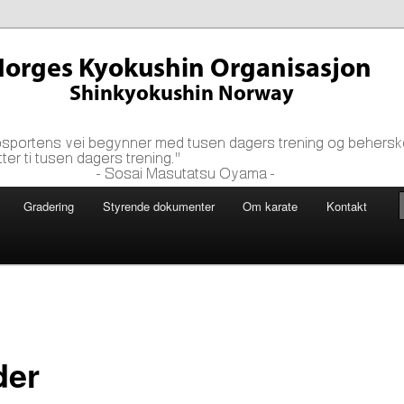
 tusen dagers trening og beherskes først etter ti tusen dagers
yama ~
shin Organisasjon
Gradering
Styrende dokumenter
Om karate
Kontakt
der