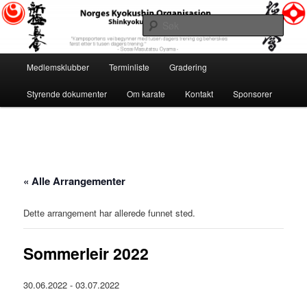
Gå
«Kampsportens vei begynner med tusen dagers trening og beherskes først
etter ti tusen dagers trening.» ~ Sosai Masutatsu Oyama ~
direkte
Søk
til
hovedinnholdet
Norges Kyokushin Organisasjon
Hovedmeny
Medlemsklubber
Terminliste
Gradering
Styrende dokumenter
Om karate
Kontakt
Sponsorer
« Alle Arrangementer
Dette arrangement har allerede funnet sted.
Sommerleir 2022
30.06.2022
-
03.07.2022