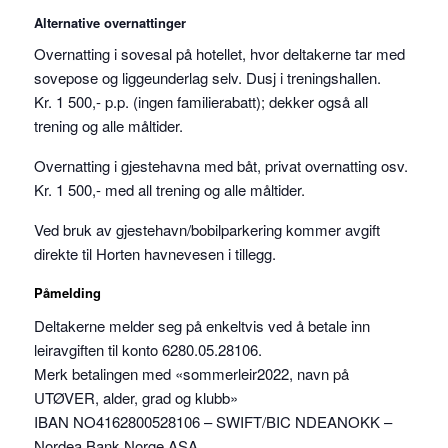
Alternative overnattinger
Overnatting i sovesal på hotellet, hvor deltakerne tar med
sovepose og liggeunderlag selv. Dusj i treningshallen.
Kr. 1 500,- p.p. (ingen familierabatt); dekker også all
trening og alle måltider.
Overnatting i gjestehavna med båt, privat overnatting osv.
Kr. 1 500,- med all trening og alle måltider.
Ved bruk av gjestehavn/bobilparkering kommer avgift
direkte til Horten havnevesen i tillegg.
Påmelding
Deltakerne melder seg på enkeltvis ved å betale inn
leiravgiften til konto 6280.05.28106.
Merk betalingen med «sommerleir2022, navn på
UTØVER, alder, grad og klubb»
IBAN NO4162800528106 – SWIFT/BIC NDEANOKK –
Nordea Bank Norge ASA